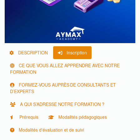
DESCRIPTION
Inscription
CE QUE VOUS ALLEZ APPRENDRE AVEC NOTRE
FORMATION
FORMEZ-VOUS AUPRÈS DE CONSULTANTS ET
D’EXPERTS
A QUI S’ADRESSE NOTRE FORMATION ?
Prérequis
Modalités pédagogiques
Modalités d'évaluation et de suivi